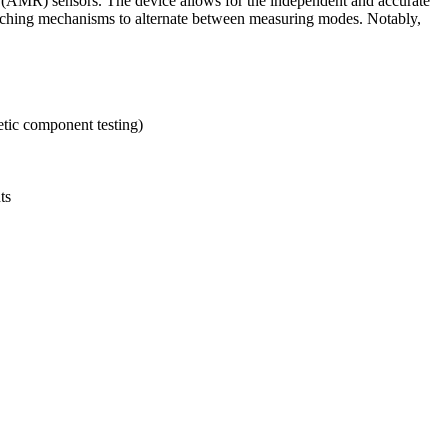
e (AMR) sensors. The device allows for the independent and accurate
witching mechanisms to alternate between measuring modes. Notably,
etic component testing)
ts