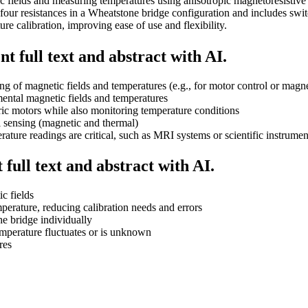
ic fields and measuring temperatures using anisotropic magnetoresistiv
l four resistances in a Wheatstone bridge configuration and includes s
e calibration, improving ease of use and flexibility.
t full text and abstract with AI.
ing of magnetic fields and temperatures (e.g., for motor control or magn
ental magnetic fields and temperatures
ric motors while also monitoring temperature conditions
 sensing (magnetic and thermal)
ature readings are critical, such as MRI systems or scientific instrumen
full text and abstract with AI.
c fields
perature, reducing calibration needs and errors
the bridge individually
emperature fluctuates or is unknown
res