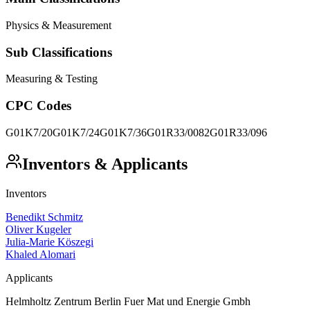
Physics & Measurement
Sub Classifications
Measuring & Testing
CPC Codes
G01K7/20
G01K7/24
G01K7/36
G01R33/0082
G01R33/096
Inventors & Applicants
Inventors
Benedikt Schmitz
Oliver Kugeler
Julia-Marie Köszegi
Khaled Alomari
Applicants
Helmholtz Zentrum Berlin Fuer Mat und Energie Gmbh