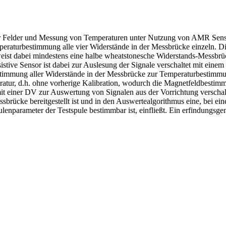
er Felder und Messung von Temperaturen unter Nutzung von AMR Senso
peraturbestimmung alle vier Widerstände in der Messbrücke einzeln. D
weist dabei mindestens eine halbe wheatstonesche Widerstands-Messbrüc
sistive Sensor ist dabei zur Auslesung der Signale verschaltet mit e
immung aller Widerstände in der Messbrücke zur Temperaturbestimmung
atur, d.h. ohne vorherige Kalibration, wodurch die Magnetfeldbesti
it einer DV zur Auswertung von Signalen aus der Vorrichtung verscha
cke bereitgestellt ist und in den Auswertealgorithmus eine, bei einer
lenparameter der Testspule bestimmbar ist, einfließt. Ein erfindungsge