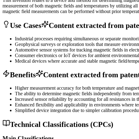
This invention relates to a device and method for determining magnet
measurement of both magnetic fields and temperatures by utilizing al
magnetic field measurements can be performed without prior temperatur
Use Cases
Content extracted from paten
Industrial processes requiring simultaneous or separate monitor
Geophysical surveys or exploration tools that measure environm
Automotive sensor systems for tracking magnetic fields in elect
Consumer electronics or IoT devices for ambient environmental
Medical devices where accurate and stable magnetic field/temper
Benefits
Content extracted from patent 
Higher measurement accuracy for both temperature and magneti
The ability to determine magnetic fields independently from tem
Increased sensor reliability by accounting for all resistances in 
Enhanced flexibility and applicability in environments where t
Simplified device integration due to simpler calibration procedu
Technical Classifications (CPCs)
Main Classifications