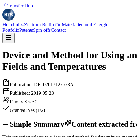
Transfer Hub
Helmholtz-Zentrum Berlin für Materialien und Energie
Portfolio
Patents
Spin-offs
Contact
Device and Method for Using an
Fields and Temperatures
Publication:
DE102017127578A1
Published:
2019-05-23
Family Size:
2
Granted:
Yes (1/2)
Simple Summary
Content extracted fro